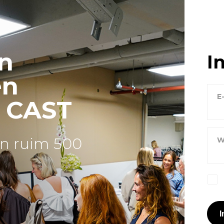
n
I
en
E
j CAST
n ruim 500
W
I