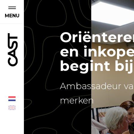
MENU
Oriëntere
en inkop
begint bi
Ambassadeur va
merken