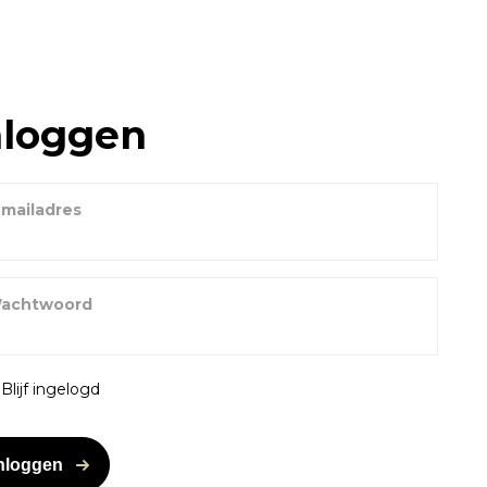
nloggen
-mailadres
achtwoord
Blijf ingelogd
nloggen