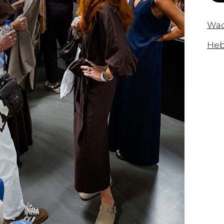
Wac
Heb