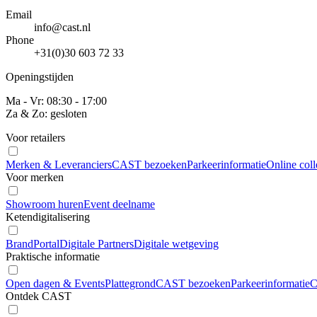
Email
info@cast.nl
Phone
+31(0)30 603 72 33
Openingstijden
Ma - Vr: 08:30 - 17:00
Za & Zo: gesloten
Voor retailers
Merken & Leveranciers
CAST bezoeken
Parkeerinformatie
Online coll
Voor merken
Showroom huren
Event deelname
Ketendigitalisering
BrandPortal
Digitale Partners
Digitale wetgeving
Praktische informatie
Open dagen & Events
Plattegrond
CAST bezoeken
Parkeerinformatie
C
Ontdek CAST