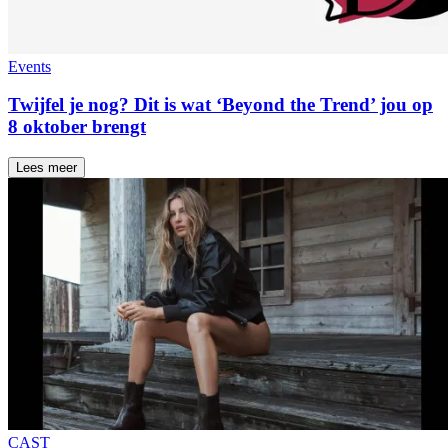
Events
Twijfel je nog? Dit is wat ‘Beyond the Trend’ jou op
8 oktober brengt
Lees meer
CAST