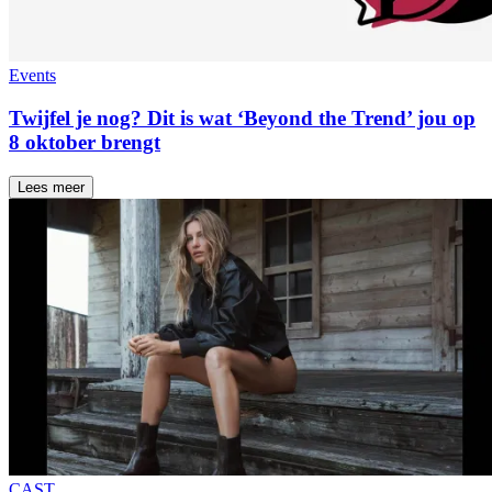
Events
Twijfel je nog? Dit is wat ‘Beyond the Trend’ jou op
8 oktober brengt
Lees meer
CAST