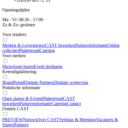
+31(0)30 603 72 33
Openingstijden
Ma - Vr: 08:30 - 17:00
Za & Zo: gesloten
Voor retailers
Merken & Leveranciers
CAST bezoeken
Parkeerinformatie
Online
collecties
Plattegrond
Catering
Voor merken
Showroom huren
Event deelname
Ketendigitalisering
BrandPortal
Digitale Partners
Digitale wetgeving
Praktische informatie
Open dagen & Events
Plattegrond
CAST
bezoeken
Parkeerinformatie
Catering
Contact
Ontdek CAST
PREVIEW
Nieuws
Over CAST
Verhuur & Meetings
Vacatures &
Stages
Partners