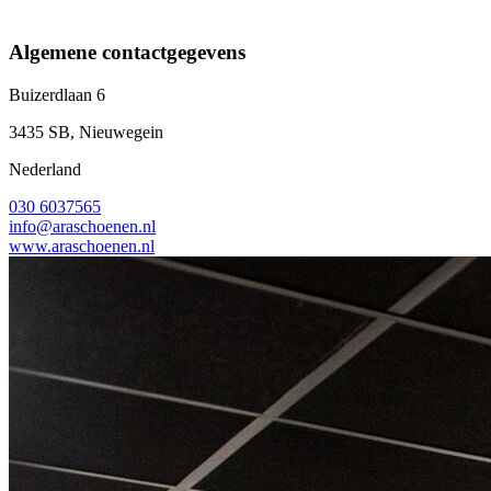
Algemene contactgegevens
Buizerdlaan 6
3435 SB, Nieuwegein
Nederland
030 6037565
info@araschoenen.nl
www.araschoenen.nl