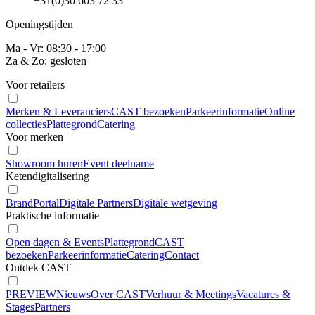
+31(0)30 603 72 33
Openingstijden
Ma - Vr: 08:30 - 17:00
Za & Zo: gesloten
Voor retailers
Merken & Leveranciers
CAST bezoeken
Parkeerinformatie
Online
collecties
Plattegrond
Catering
Voor merken
Showroom huren
Event deelname
Ketendigitalisering
BrandPortal
Digitale Partners
Digitale wetgeving
Praktische informatie
Open dagen & Events
Plattegrond
CAST
bezoeken
Parkeerinformatie
Catering
Contact
Ontdek CAST
PREVIEW
Nieuws
Over CAST
Verhuur & Meetings
Vacatures &
Stages
Partners