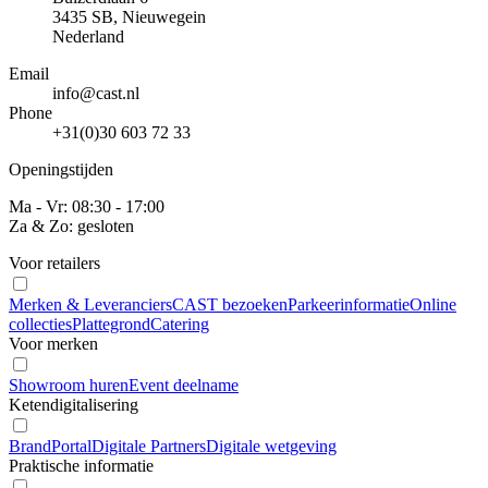
3435 SB, Nieuwegein
Nederland
Email
info@cast.nl
Phone
+31(0)30 603 72 33
Openingstijden
Ma - Vr: 08:30 - 17:00
Za & Zo: gesloten
Voor retailers
Merken & Leveranciers
CAST bezoeken
Parkeerinformatie
Online
collecties
Plattegrond
Catering
Voor merken
Showroom huren
Event deelname
Ketendigitalisering
BrandPortal
Digitale Partners
Digitale wetgeving
Praktische informatie