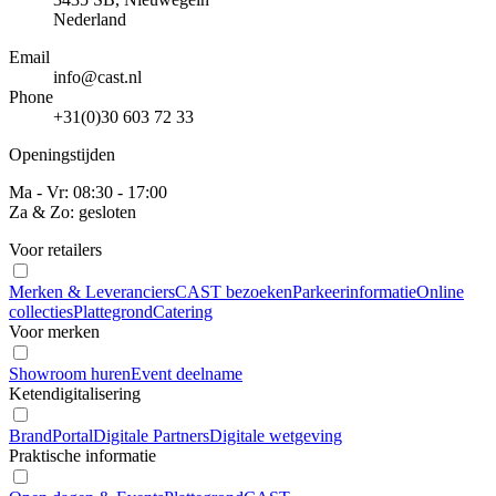
Nederland
Email
info@cast.nl
Phone
+31(0)30 603 72 33
Openingstijden
Ma - Vr: 08:30 - 17:00
Za & Zo: gesloten
Voor retailers
Merken & Leveranciers
CAST bezoeken
Parkeerinformatie
Online
collecties
Plattegrond
Catering
Voor merken
Showroom huren
Event deelname
Ketendigitalisering
BrandPortal
Digitale Partners
Digitale wetgeving
Praktische informatie