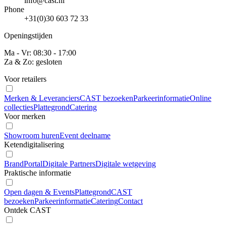
info@cast.nl
Phone
+31(0)30 603 72 33
Openingstijden
Ma - Vr: 08:30 - 17:00
Za & Zo: gesloten
Voor retailers
Merken & Leveranciers
CAST bezoeken
Parkeerinformatie
Online
collecties
Plattegrond
Catering
Voor merken
Showroom huren
Event deelname
Ketendigitalisering
BrandPortal
Digitale Partners
Digitale wetgeving
Praktische informatie
Open dagen & Events
Plattegrond
CAST
bezoeken
Parkeerinformatie
Catering
Contact
Ontdek CAST