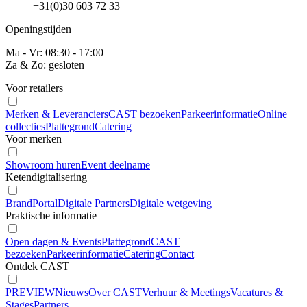
+31(0)30 603 72 33
Openingstijden
Ma - Vr: 08:30 - 17:00
Za & Zo: gesloten
Voor retailers
Merken & Leveranciers
CAST bezoeken
Parkeerinformatie
Online
collecties
Plattegrond
Catering
Voor merken
Showroom huren
Event deelname
Ketendigitalisering
BrandPortal
Digitale Partners
Digitale wetgeving
Praktische informatie
Open dagen & Events
Plattegrond
CAST
bezoeken
Parkeerinformatie
Catering
Contact
Ontdek CAST
PREVIEW
Nieuws
Over CAST
Verhuur & Meetings
Vacatures &
Stages
Partners