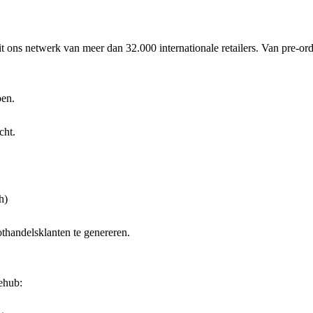
t ons netwerk van meer dan 32.000 internationale retailers. Van pre-
oen.
cht.
h)
thandelsklanten te genereren.
ehub: