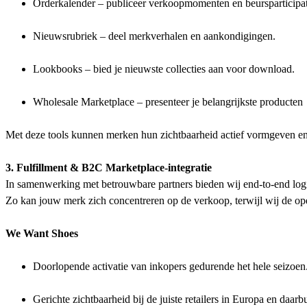
Orderkalender – publiceer verkoopmomenten en beursparticipat
Nieuwsrubriek – deel merkverhalen en aankondigingen.
Lookbooks – bied je nieuwste collecties aan voor download.
Wholesale Marketplace – presenteer je belangrijkste producten
Met deze tools kunnen merken hun zichtbaarheid actief vormgeven en t
3. Fulfillment & B2C Marketplace-integratie
In samenwerking met betrouwbare partners bieden wij end-to-end logis
Zo kan jouw merk zich concentreren op de verkoop, terwijl wij de op
We Want Shoes
Doorlopende activatie van inkopers gedurende het hele seizoen
Gerichte zichtbaarheid bij de juiste retailers in Europa en daarbu