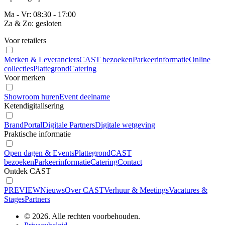
Ma - Vr: 08:30 - 17:00
Za & Zo: gesloten
Voor retailers
Merken & Leveranciers
CAST bezoeken
Parkeerinformatie
Online
collecties
Plattegrond
Catering
Voor merken
Showroom huren
Event deelname
Ketendigitalisering
BrandPortal
Digitale Partners
Digitale wetgeving
Praktische informatie
Open dagen & Events
Plattegrond
CAST
bezoeken
Parkeerinformatie
Catering
Contact
Ontdek CAST
PREVIEW
Nieuws
Over CAST
Verhuur & Meetings
Vacatures &
Stages
Partners
© 2026. Alle rechten voorbehouden.