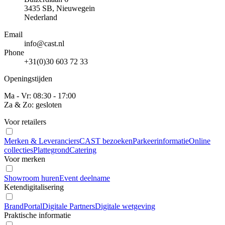
3435 SB, Nieuwegein
Nederland
Email
info@cast.nl
Phone
+31(0)30 603 72 33
Openingstijden
Ma - Vr: 08:30 - 17:00
Za & Zo: gesloten
Voor retailers
Merken & Leveranciers
CAST bezoeken
Parkeerinformatie
Online
collecties
Plattegrond
Catering
Voor merken
Showroom huren
Event deelname
Ketendigitalisering
BrandPortal
Digitale Partners
Digitale wetgeving
Praktische informatie