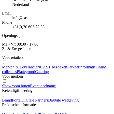
Nederland
Email
info@cast.nl
Phone
+31(0)30 603 72 33
Openingstijden
Ma - Vr: 08:30 - 17:00
Za & Zo: gesloten
Voor retailers
Merken & Leveranciers
CAST bezoeken
Parkeerinformatie
Online
collecties
Plattegrond
Catering
Voor merken
Showroom huren
Event deelname
Ketendigitalisering
BrandPortal
Digitale Partners
Digitale wetgeving
Praktische informatie