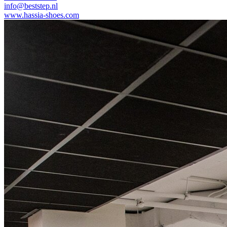
info@beststep.nl
www.hassia-shoes.com