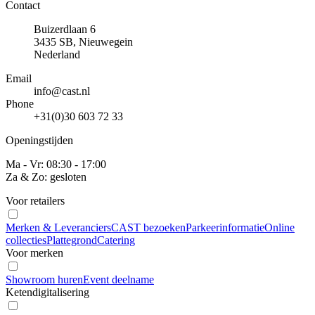
Contact
Buizerdlaan 6
3435 SB, Nieuwegein
Nederland
Email
info@cast.nl
Phone
+31(0)30 603 72 33
Openingstijden
Ma - Vr: 08:30 - 17:00
Za & Zo: gesloten
Voor retailers
Merken & Leveranciers
CAST bezoeken
Parkeerinformatie
Online
collecties
Plattegrond
Catering
Voor merken
Showroom huren
Event deelname
Ketendigitalisering