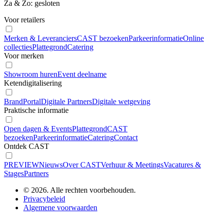
Za & Zo: gesloten
Voor retailers
Merken & Leveranciers
CAST bezoeken
Parkeerinformatie
Online
collecties
Plattegrond
Catering
Voor merken
Showroom huren
Event deelname
Ketendigitalisering
BrandPortal
Digitale Partners
Digitale wetgeving
Praktische informatie
Open dagen & Events
Plattegrond
CAST
bezoeken
Parkeerinformatie
Catering
Contact
Ontdek CAST
PREVIEW
Nieuws
Over CAST
Verhuur & Meetings
Vacatures &
Stages
Partners
© 2026. Alle rechten voorbehouden.
Privacybeleid
Algemene voorwaarden