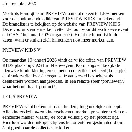
25 november 2025
Met trots kondigt team PREVIEW aan dat de eerste 130+ merken
voor de aankomende editie van PREVIEW KIDS nu bekend zijn.
De brandlist is te bekijken op de website van PREVIEW KIDS.
Deze vooruitziende merken zetten de toon voor dit exclusieve event
dat CAST in januari 2026 organiseert. Houd de brandlist in de
gaten, want er sluiten zich binnenkort nog meer merken aan.
PREVIEW KIDS V
Op maandag 19 januari 2026 vindt de vijfde editie van PREVIEW
KIDS plaats bij CAST in Nieuwegein. Kom langs en bekijk de
nieuwste kinderkleding en schoenen collecties met heerlijke hapjes
en drankjes die door de organisatie aan zowel bezoekers als
deelnemers worden aangeboden. In een relaxte sfeer ‘previewen’,
waar het om draait: product!
LET’S PREVIEW
PREVIEW staat bekend om zijn heldere, toegankelijke concept.
Alle kinderkleding- en kinderschoenen merken presenteren zich op
eenzelfde manier, waarbij de
focus
volledig op het product ligt.
Hierdoor worden inkopers tijdens het oriënteren gestimuleerd om
écht goed naar de collecties te kijken.