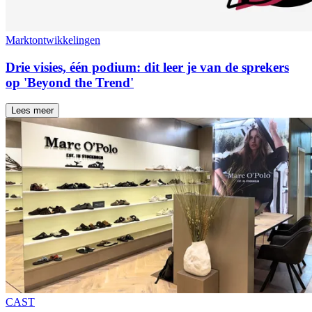
Marktontwikkelingen
Drie visies, één podium: dit leer je van de sprekers
op 'Beyond the Trend'
Lees meer
CAST