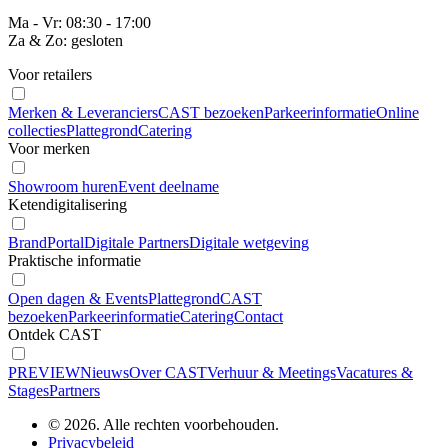
Ma - Vr: 08:30 - 17:00
Za & Zo: gesloten
Voor retailers
Merken & Leveranciers
CAST bezoeken
Parkeerinformatie
Online
collecties
Plattegrond
Catering
Voor merken
Showroom huren
Event deelname
Ketendigitalisering
BrandPortal
Digitale Partners
Digitale wetgeving
Praktische informatie
Open dagen & Events
Plattegrond
CAST
bezoeken
Parkeerinformatie
Catering
Contact
Ontdek CAST
PREVIEW
Nieuws
Over CAST
Verhuur & Meetings
Vacatures &
Stages
Partners
© 2026. Alle rechten voorbehouden.
Privacybeleid