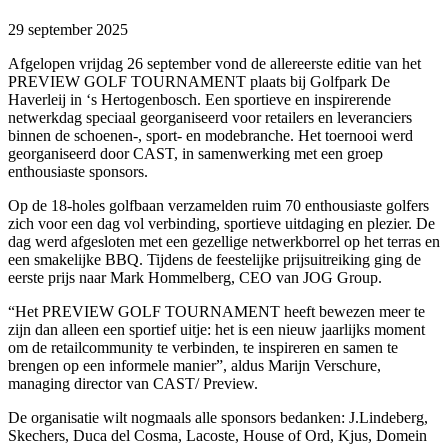
29 september 2025
Afgelopen vrijdag 26 september vond de allereerste editie van het
PREVIEW GOLF TOURNAMENT plaats bij Golfpark De
Haverleij in ‘s Hertogenbosch. Een sportieve en inspirerende
netwerkdag speciaal georganiseerd voor retailers en leveranciers
binnen de schoenen-, sport- en modebranche. Het toernooi werd
georganiseerd door CAST, in samenwerking met een groep
enthousiaste sponsors.
Op de 18-holes golfbaan verzamelden ruim 70 enthousiaste golfers
zich voor een dag vol verbinding, sportieve uitdaging en plezier. De
dag werd afgesloten met een gezellige netwerkborrel op het terras en
een smakelijke BBQ. Tijdens de feestelijke prijsuitreiking ging de
eerste prijs naar Mark Hommelberg, CEO van JOG Group.
“Het PREVIEW GOLF TOURNAMENT heeft bewezen meer te
zijn dan alleen een sportief uitje: het is een nieuw jaarlijks moment
om de retailcommunity te verbinden, te inspireren en samen te
brengen op een informele manier”
, aldus Marijn Verschure,
managing director van CAST/ Preview.
De organisatie wilt nogmaals alle sponsors bedanken: J.Lindeberg,
Skechers, Duca del Cosma, Lacoste, House of Ord, Kjus, Domein